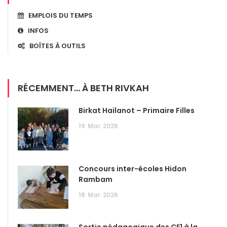
EMPLOIS DU TEMPS
INFOS
BOÎTES À OUTILS
RÉCEMMENT... À BETH RIVKAH
Birkat Hailanot – Primaire Filles
19
Mar
2026
Concours inter-écoles Hidon
Rambam
18
Mar
2026
Sortie pédagogique des CE1 à la