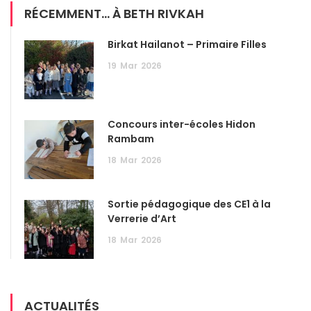
RÉCEMMENT... À BETH RIVKAH
Birkat Hailanot – Primaire Filles
19
Mar
2026
Concours inter-écoles Hidon
Rambam
18
Mar
2026
Sortie pédagogique des CE1 à la
Verrerie d’Art
18
Mar
2026
ACTUALITÉS