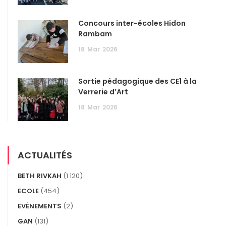
Concours inter-écoles Hidon
Rambam
18
Mar
2026
Sortie pédagogique des CE1 à la
Verrerie d’Art
18
Mar
2026
ACTUALITÉS
BETH RIVKAH
(1 120)
ECOLE
(454)
EVÉNEMENTS
(2)
GAN
(131)