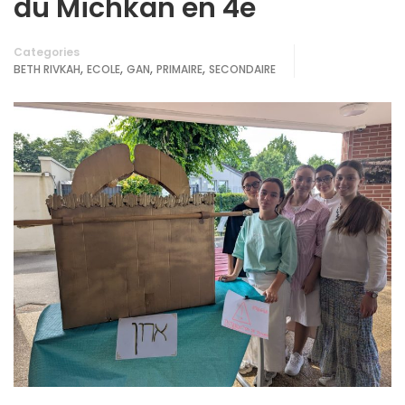
du Michkan en 4e
Categories
,
,
,
,
BETH RIVKAH
ECOLE
GAN
PRIMAIRE
SECONDAIRE