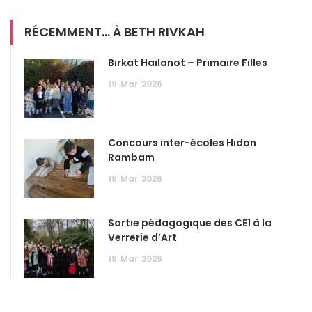
RÉCEMMENT... À BETH RIVKAH
Birkat Hailanot – Primaire Filles
19
Mar
2026
Concours inter-écoles Hidon
Rambam
18
Mar
2026
Sortie pédagogique des CE1 à la
Verrerie d’Art
18
Mar
2026