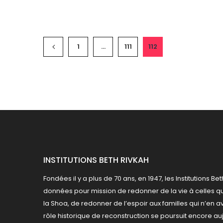
1
…
111
112
INSTITUTIONS BETH RIVKAH
Fondées il y a plus de 70 ans, en 1947, les Institutions Be
données pour mission de redonner de la vie à celles q
la Shoa, de redonner de l’espoir aux familles qui n’en a
rôle historique de reconstruction se poursuit encore au