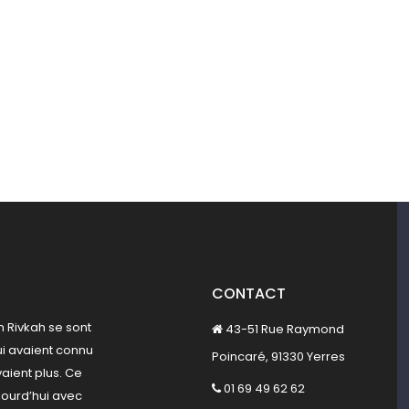
CONTACT
th Rivkah se sont
43-51 Rue Raymond
ui avaient connu
Poincaré, 91330 Yerres
vaient plus. Ce
01 69 49 62 62
jourd’hui avec