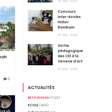
19
Mar
2026
Concours
inter-écoles
Hidon
Rambam
18
Mar
2026
Sortie
pédagogique
des CE1 à la
vkah
Verrerie d’Art
18
Mar
2026
0
ACTUALITÉS
BETH RIVKAH
(1 120)
ECOLE
(454)