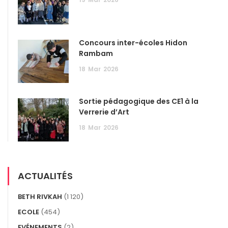
Concours inter-écoles Hidon
Rambam
18
Mar
2026
Sortie pédagogique des CE1 à la
Verrerie d’Art
18
Mar
2026
ACTUALITÉS
BETH RIVKAH
(1 120)
ECOLE
(454)
EVÉNEMENTS
(2)