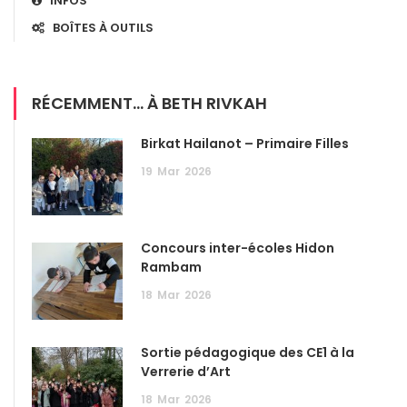
INFOS
BOÎTES À OUTILS
RÉCEMMENT... À BETH RIVKAH
Birkat Hailanot – Primaire Filles
19
Mar
2026
Concours inter-écoles Hidon
Rambam
18
Mar
2026
Sortie pédagogique des CE1 à la
Verrerie d’Art
18
Mar
2026